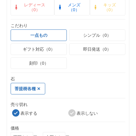
レディース
メンズ
キッズ
（0）
（0）
（0）
こだわり
一点もの
シンプル（0）
ギフト対応（0）
即日発送（0）
刻印（0）
石
菩提樹各種
売り切れ
表示する
表示しない
価格