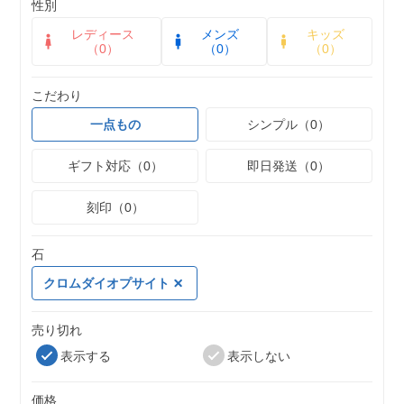
性別
レディース
メンズ
キッズ
（0）
（0）
（0）
こだわり
一点もの
シンプル（0）
ギフト対応（0）
即日発送（0）
刻印（0）
石
クロムダイオプサイト
売り切れ
表示する
表示しない
価格