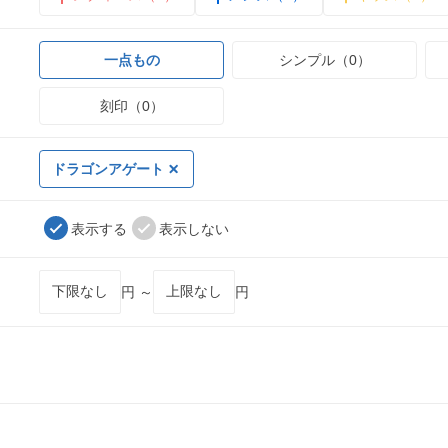
一点もの
シンプル（0）
刻印（0）
ドラゴンアゲート
表示する
表示しない
円 ～
円