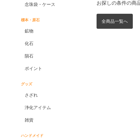
お探しの条件の商
念珠袋・ケース
標本・原石
全商品一覧へ
鉱物
化石
隕石
ポイント
グッズ
さざれ
浄化アイテム
雑貨
ハンドメイド