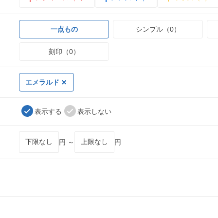
一点もの
シンプル（0）
刻印（0）
エメラルド
表示する
表示しない
円 ～
円