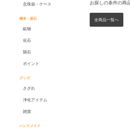
お探しの条件の商
念珠袋・ケース
標本・原石
全商品一覧へ
鉱物
化石
隕石
ポイント
グッズ
さざれ
浄化アイテム
雑貨
ハンドメイド