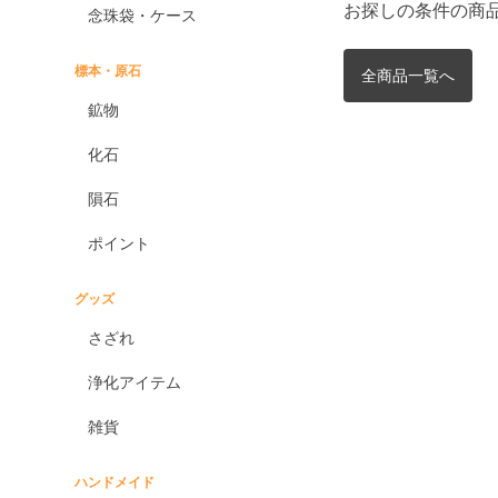
お探しの条件の商
念珠袋・ケース
標本・原石
全商品一覧へ
鉱物
化石
隕石
ポイント
グッズ
さざれ
浄化アイテム
雑貨
ハンドメイド