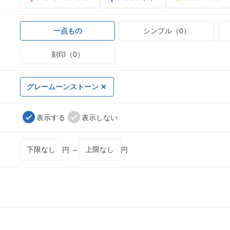
一点もの
シンプル（0）
刻印（0）
グレームーンストーン
表示する
表示しない
円 ～
円