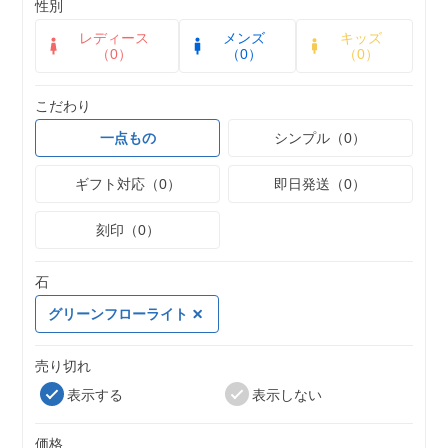
性別
レディース
メンズ
キッズ
（0）
（0）
（0）
こだわり
一点もの
シンプル（0）
ギフト対応（0）
即日発送（0）
刻印（0）
石
グリーンフローライト
売り切れ
表示する
表示しない
価格