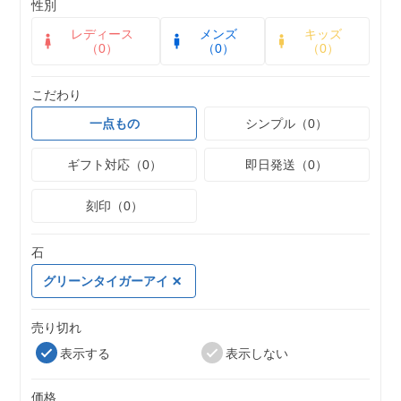
性別
レディース
メンズ
キッズ
（0）
（0）
（0）
こだわり
一点もの
シンプル（0）
ギフト対応（0）
即日発送（0）
刻印（0）
石
グリーンタイガーアイ
売り切れ
表示する
表示しない
価格