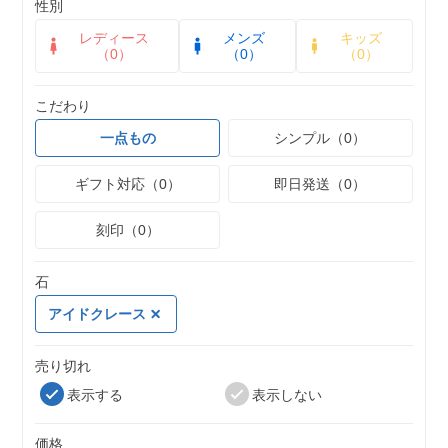
性別
レディース
メンズ
キッズ
（0）
（0）
（0）
こだわり
一点もの
シンプル（0）
ギフト対応（0）
即日発送（0）
刻印（0）
石
アイドクレース
売り切れ
表示する
表示しない
価格