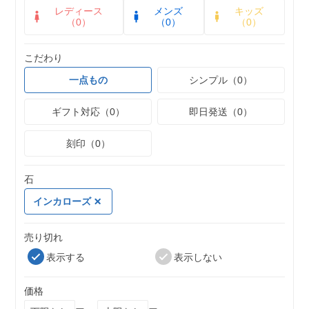
レディース
メンズ
キッズ
（0）
（0）
（0）
こだわり
一点もの
シンプル（0）
ギフト対応（0）
即日発送（0）
刻印（0）
石
インカローズ
売り切れ
表示する
表示しない
価格