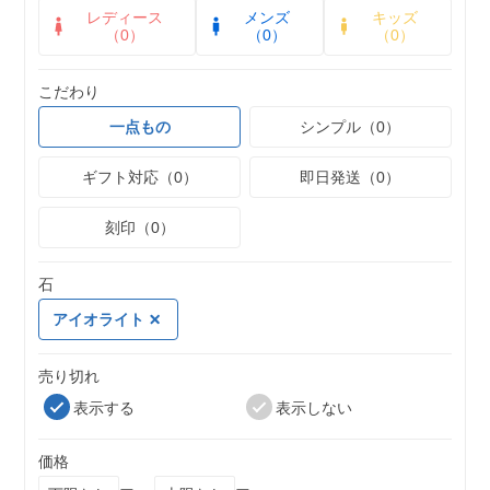
レディース
メンズ
キッズ
（0）
（0）
（0）
こだわり
一点もの
シンプル（0）
ギフト対応（0）
即日発送（0）
刻印（0）
石
アイオライト
売り切れ
表示する
表示しない
価格