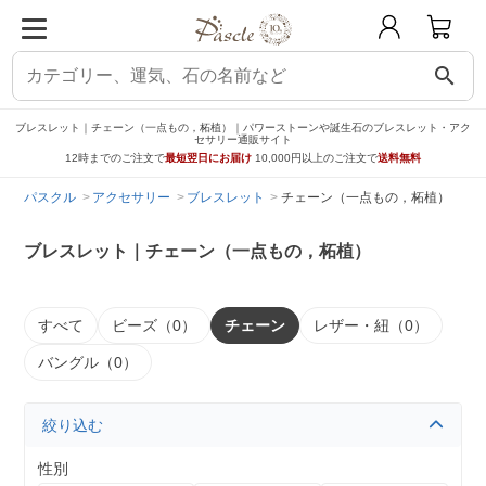
search
ブレスレット｜チェーン（一点もの，柘植）｜パワーストーンや誕生石のブレスレット・アク
セサリー通販サイト
12時までのご注文で
最短翌日にお届け
10,000円以上のご注文で
送料無料
パスクル
アクセサリー
ブレスレット
チェーン（一点もの，柘植）
ブレスレット｜チェーン（一点もの，柘植）
すべて
ビーズ（0）
チェーン
レザー・紐（0）
バングル（0）
絞り込む
性別