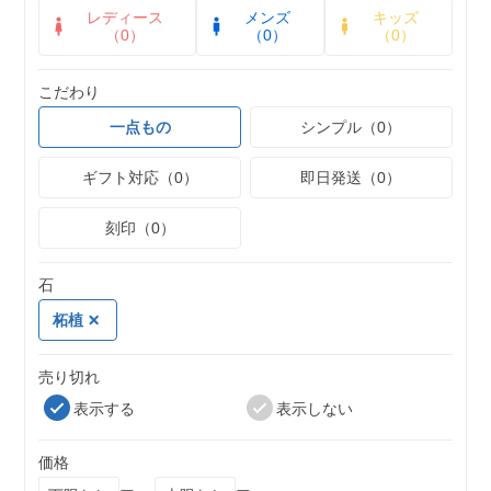
レディース
メンズ
キッズ
（0）
（0）
（0）
こだわり
一点もの
シンプル（0）
ギフト対応（0）
即日発送（0）
刻印（0）
石
柘植
売り切れ
表示する
表示しない
価格