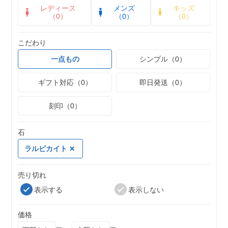
レディース
メンズ
キッズ
（0）
（0）
（0）
こだわり
一点もの
シンプル（0）
ギフト対応（0）
即日発送（0）
刻印（0）
石
ラルビカイト
売り切れ
表示する
表示しない
価格