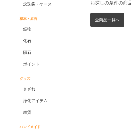
お探しの条件の商
念珠袋・ケース
標本・原石
全商品一覧へ
鉱物
化石
隕石
ポイント
グッズ
さざれ
浄化アイテム
雑貨
ハンドメイド