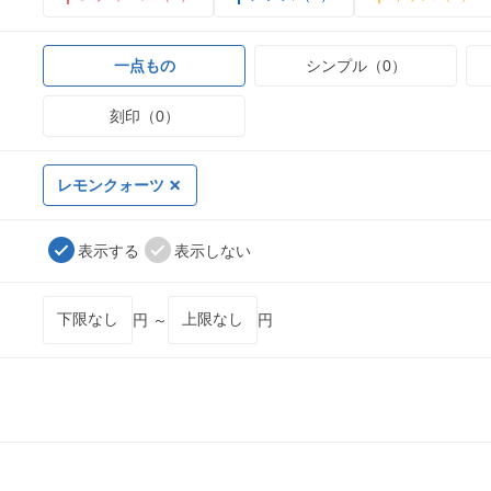
一点もの
シンプル（0）
刻印（0）
レモンクォーツ
表示する
表示しない
円 ～
円