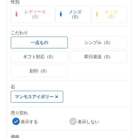
性別
レディース
メンズ
キッズ
（0）
（0）
（0）
こだわり
一点もの
シンプル（0）
ギフト対応（0）
即日発送（0）
刻印（0）
石
マンモスアイボリー
売り切れ
表示する
表示しない
価格