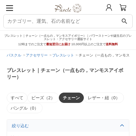
search
ブレスレット｜チェーン（一点もの，マンモスアイボリー）｜パワーストーンや誕生石のブレ
スレット・アクセサリー通販サイト
12時までのご注文で
最短翌日にお届け
10,000円以上のご注文で
送料無料
パスクル
アクセサリー
ブレスレット
チェーン（一点もの，マンモスア
ブレスレット｜チェーン（一点もの，マンモスアイボ
リー）
すべて
ビーズ（2）
チェーン
レザー・紐（0）
バングル（0）
絞り込む