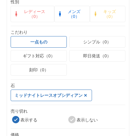
性別
レディース
メンズ
キッズ
（0）
（0）
（0）
こだわり
一点もの
シンプル（0）
ギフト対応（0）
即日発送（0）
刻印（0）
石
ミッドナイトレースオブシディアン
売り切れ
表示する
表示しない
価格