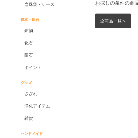
お探しの条件の商
念珠袋・ケース
標本・原石
全商品一覧へ
鉱物
化石
隕石
ポイント
グッズ
さざれ
浄化アイテム
雑貨
ハンドメイド