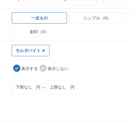
一点もの
シンプル（0）
刻印（0）
モルダバイト
表示する
表示しない
円 ～
円