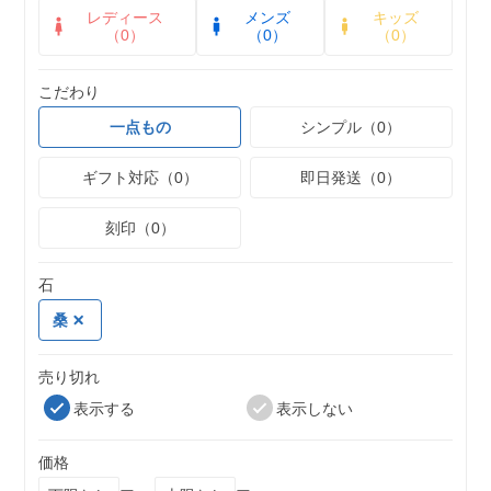
レディース
メンズ
キッズ
（0）
（0）
（0）
こだわり
一点もの
シンプル（0）
ギフト対応（0）
即日発送（0）
刻印（0）
石
桑
売り切れ
表示する
表示しない
価格