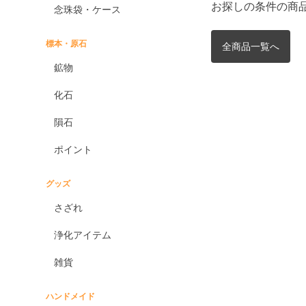
お探しの条件の商
念珠袋・ケース
標本・原石
全商品一覧へ
鉱物
化石
隕石
ポイント
グッズ
さざれ
浄化アイテム
雑貨
ハンドメイド