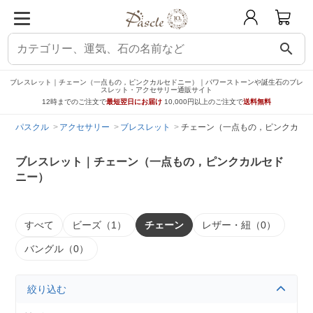
search
ブレスレット｜チェーン（一点もの，ピンクカルセドニー）｜パワーストーンや誕生石のブレ
スレット・アクセサリー通販サイト
12時までのご注文で
最短翌日にお届け
10,000円以上のご注文で
送料無料
パスクル
アクセサリー
ブレスレット
チェーン（一点もの，ピンクカル
ブレスレット｜チェーン（一点もの，ピンクカルセド
ニー）
すべて
ビーズ（1）
チェーン
レザー・紐（0）
バングル（0）
絞り込む