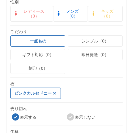
性別
レディース
メンズ
キッズ
（0）
（0）
（0）
こだわり
一点もの
シンプル（0）
ギフト対応（0）
即日発送（0）
刻印（0）
石
ピンクカルセドニー
売り切れ
表示する
表示しない
価格