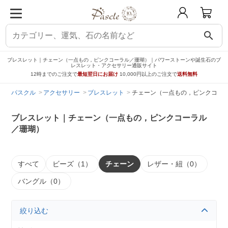
search
ブレスレット｜チェーン（一点もの，ピンクコーラル／珊瑚）｜パワーストーンや誕生石のブ
レスレット・アクセサリー通販サイト
12時までのご注文で
最短翌日にお届け
10,000円以上のご注文で
送料無料
パスクル
アクセサリー
ブレスレット
チェーン（一点もの，ピンクコー
ブレスレット｜チェーン（一点もの，ピンクコーラル
／珊瑚）
すべて
ビーズ（1）
チェーン
レザー・紐（0）
バングル（0）
絞り込む