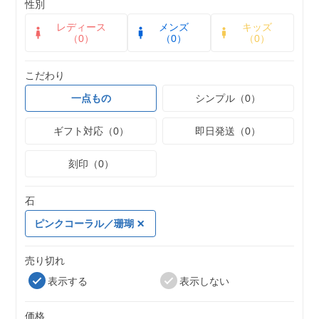
性別
レディース
メンズ
キッズ
（0）
（0）
（0）
こだわり
一点もの
シンプル（0）
ギフト対応（0）
即日発送（0）
刻印（0）
石
ピンクコーラル／珊瑚
売り切れ
表示する
表示しない
価格