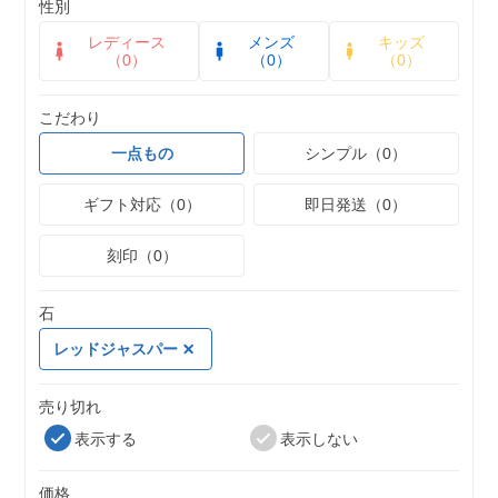
性別
レディース
メンズ
キッズ
（0）
（0）
（0）
こだわり
一点もの
シンプル（0）
ギフト対応（0）
即日発送（0）
刻印（0）
石
レッドジャスパー
売り切れ
表示する
表示しない
価格