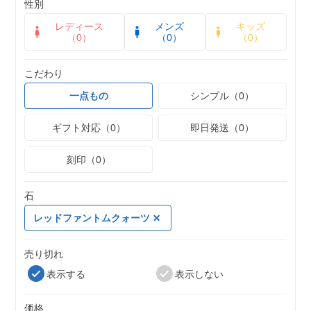
性別
レディース
メンズ
キッズ
（0）
（0）
（0）
こだわり
一点もの
シンプル（0）
ギフト対応（0）
即日発送（0）
刻印（0）
石
レッドファントムクォーツ
売り切れ
表示する
表示しない
価格