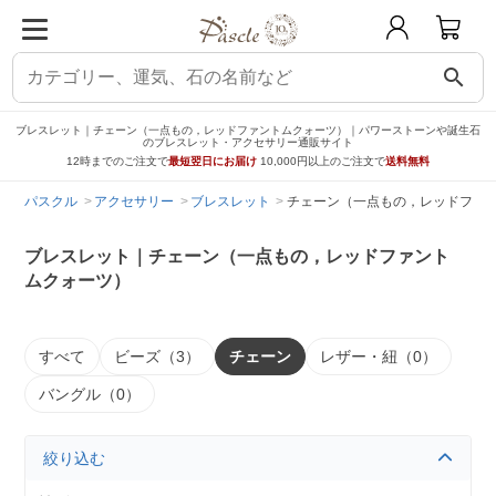
search
ブレスレット｜チェーン（一点もの，レッドファントムクォーツ）｜パワーストーンや誕生石
のブレスレット・アクセサリー通販サイト
12時までのご注文で
最短翌日にお届け
10,000円以上のご注文で
送料無料
パスクル
アクセサリー
ブレスレット
チェーン（一点もの，レッドファ
ブレスレット｜チェーン（一点もの，レッドファント
ムクォーツ）
すべて
ビーズ（3）
チェーン
レザー・紐（0）
バングル（0）
絞り込む