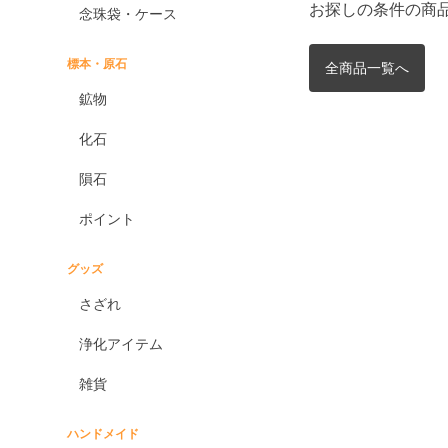
お探しの条件の商
念珠袋・ケース
標本・原石
全商品一覧へ
鉱物
化石
隕石
ポイント
グッズ
さざれ
浄化アイテム
雑貨
ハンドメイド