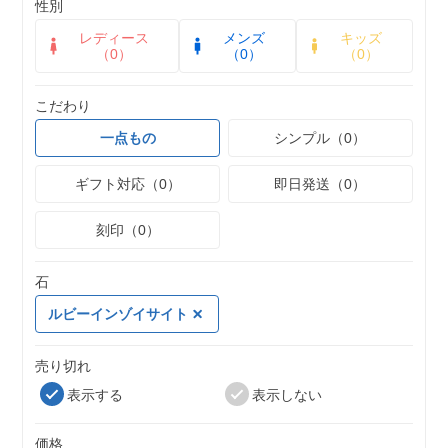
性別
レディース
メンズ
キッズ
（0）
（0）
（0）
こだわり
一点もの
シンプル（0）
ギフト対応（0）
即日発送（0）
刻印（0）
石
ルビーインゾイサイト
売り切れ
表示する
表示しない
価格