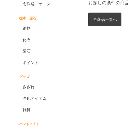
お探しの条件の商
念珠袋・ケース
標本・原石
全商品一覧へ
鉱物
化石
隕石
ポイント
グッズ
さざれ
浄化アイテム
雑貨
ハンドメイド