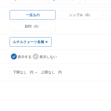
一点もの
シンプル（0）
刻印（0）
ルチルクォーツ各種
表示する
表示しない
円 ～
円