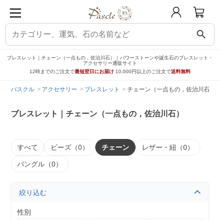
search
ブレスレット｜チェーン（一点もの，佐治川石）｜パワーストーンや誕生石のブレスレット・
アクセサリー通販サイト
12時までのご注文で
最短翌日にお届け
10,000円以上のご注文で
送料無料
パスクル
アクセサリー
ブレスレット
チェーン（一点もの，佐治川石）
ブレスレット｜チェーン（一点もの，佐治川石）
すべて
ビーズ（0）
チェーン
レザー・紐（0）
バングル（0）
絞り込む
性別