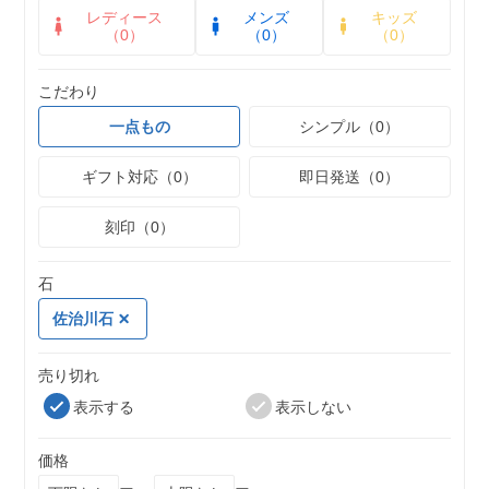
レディース
メンズ
キッズ
（0）
（0）
（0）
こだわり
一点もの
シンプル（0）
ギフト対応（0）
即日発送（0）
刻印（0）
石
佐治川石
売り切れ
表示する
表示しない
価格