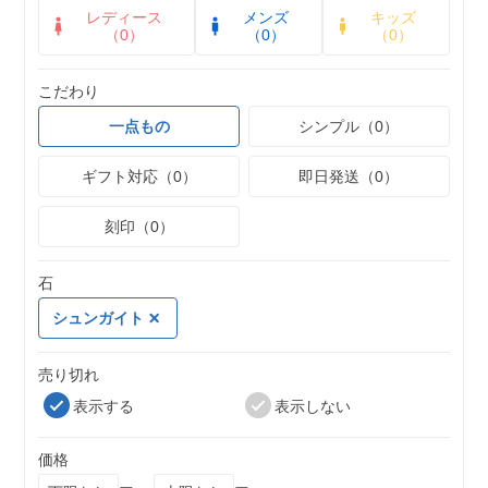
レディース
メンズ
キッズ
（0）
（0）
（0）
こだわり
一点もの
シンプル（0）
ギフト対応（0）
即日発送（0）
刻印（0）
石
シュンガイト
売り切れ
表示する
表示しない
価格