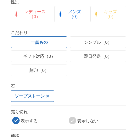
性別
レディース
メンズ
キッズ
（0）
（0）
（0）
こだわり
一点もの
シンプル（0）
ギフト対応（0）
即日発送（0）
刻印（0）
石
ソープストーン
売り切れ
表示する
表示しない
価格