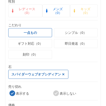
性別
レディース
メンズ
キッズ
（0）
（0）
（0）
こだわり
一点もの
シンプル（0）
ギフト対応（0）
即日発送（0）
刻印（0）
石
スパイダーウェブオブシディアン
売り切れ
表示する
表示しない
価格