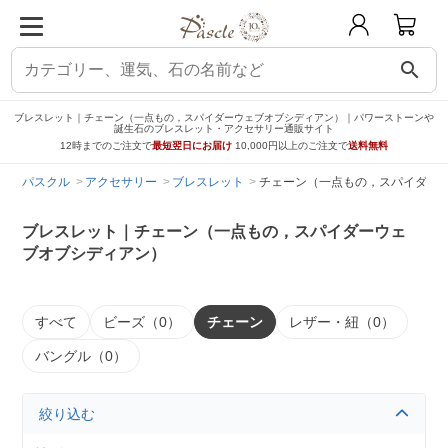
search
ブレスレット｜チェーン（一点もの，スパイダーウェブオブシディアン）｜パワーストーンや
誕生石のブレスレット・アクセサリー通販サイト
12時までのご注文で
最短翌日にお届け
10,000円以上のご注文で
送料無料
パスクル
アクセサリー
ブレスレット
チェーン（一点もの，スパイダー
ブレスレット｜チェーン（一点もの，スパイダーウェ
ブオブシディアン）
すべて
ビーズ（0）
チェーン
レザー・紐（0）
バングル（0）
絞り込む