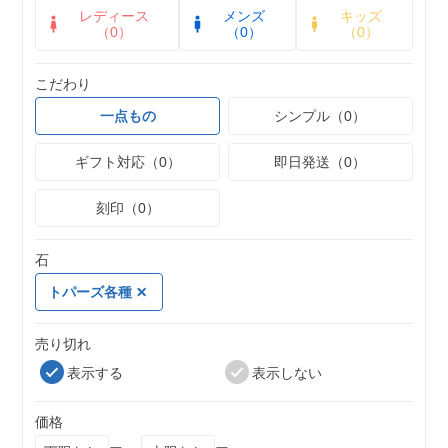
レディース
メンズ
キッズ
（0）
（0）
（0）
こだわり
一点もの
シンプル（0）
ギフト対応（0）
即日発送（0）
刻印（0）
石
トパーズ各種
売り切れ
表示する
表示しない
価格