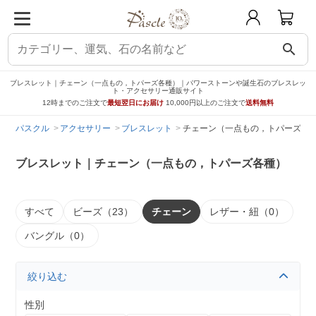
search
ブレスレット｜チェーン（一点もの，トパーズ各種）｜パワーストーンや誕生石のブレスレッ
ト・アクセサリー通販サイト
12時までのご注文で
最短翌日にお届け
10,000円以上のご注文で
送料無料
パスクル
アクセサリー
ブレスレット
チェーン（一点もの，トパーズ各
ブレスレット｜チェーン（一点もの，トパーズ各種）
すべて
ビーズ（23）
チェーン
レザー・紐（0）
バングル（0）
絞り込む
性別