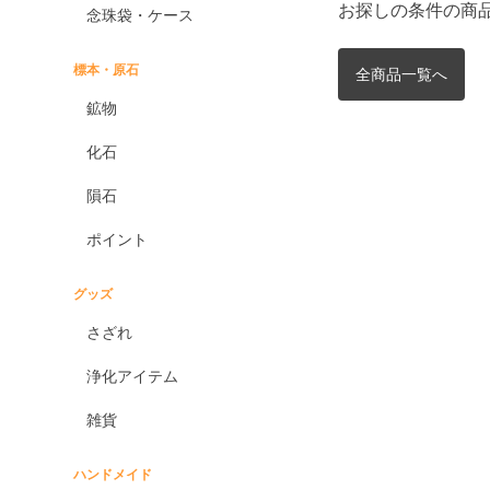
お探しの条件の商
念珠袋・ケース
標本・原石
全商品一覧へ
鉱物
化石
隕石
ポイント
グッズ
さざれ
浄化アイテム
雑貨
ハンドメイド