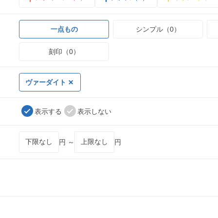
一点もの
シンプル（0）
刻印（0）
ヴァーダイト
表示する
表示しない
円 ～
円