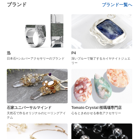
ブランド
ブランド一覧へ
迅
P4
日本石×シルバーアクセサリーのブランド
深いブルーで魅了するカイヤナイトジュエ
リー
石家ユニバーサルマインド
Tomato Crystal 桜瑪瑙専門店
天然石で作るオリジナルのヒーリングアイ
心をときめかせる春色アクセサリー
テム