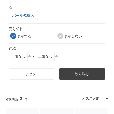
石
パール各種
売り切れ
表示する
表示しない
価格
円 ～
円
リセット
絞り込む
3