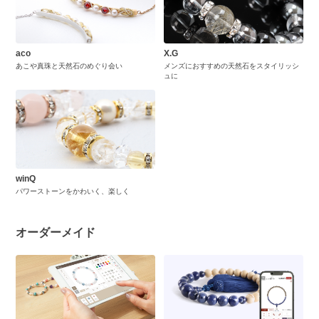
aco
X.G
あこや真珠と天然石のめぐり会い
メンズにおすすめの天然石をスタイリッシ
ュに
winQ
パワーストーンをかわいく、楽しく
オーダーメイド