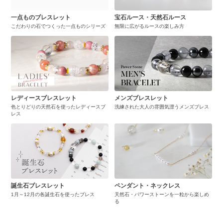
一点ものブレスレット
宝石ルース・天然石ルース
こだわりの石でつくった一点ものシリーズ
無限に広がるルースの楽しみ方
レディースブレスレット
メンズブレスレット
色とりどりの天然石を使ったレディースブ
洗練された大人の雰囲気漂うメンズブレス
レス
誕生石ブレスレット
ペンダント・ネックレス
1月～12月の各誕生石を使ったブレス
天然石・パワーストーンを一粒から楽しめ
る