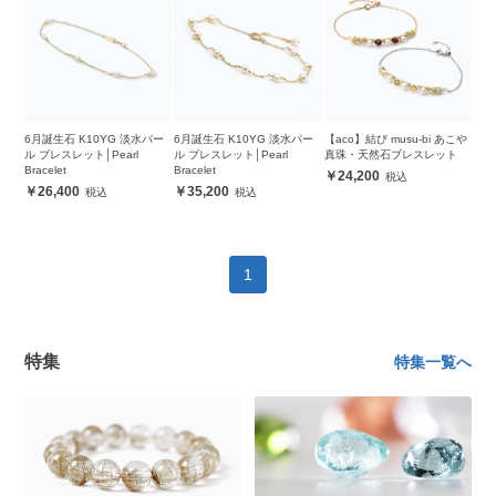
6月誕生石 K10YG 淡水パー
6月誕生石 K10YG 淡水パー
【aco】結び musu-bi あこや
ル ブレスレット│Pearl
ル ブレスレット│Pearl
真珠・天然石ブレスレット
Bracelet
Bracelet
24,200
26,400
35,200
1
特集
特集一覧へ