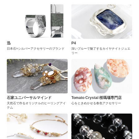
迅
P4
日本石×シルバーアクセサリーのブランド
深いブルーで魅了するカイヤナイトジュエ
リー
石家ユニバーサルマインド
Tomato Crystal 桜瑪瑙専門店
天然石で作るオリジナルのヒーリングアイ
心をときめかせる春色アクセサリー
テム