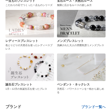
一点ものブレスレット
宝石ルース・天然石ルース
こだわりの石でつくった一点ものシリーズ
無限に広がるルースの楽しみ方
レディースブレスレット
メンズブレスレット
色とりどりの天然石を使ったレディースブ
洗練された大人の雰囲気漂うメンズブレス
レス
誕生石ブレスレット
ペンダント・ネックレス
1月～12月の各誕生石を使ったブレス
天然石・パワーストーンを一粒から楽しめ
る
ブランド
ブランド一覧へ