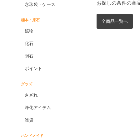
お探しの条件の商
念珠袋・ケース
標本・原石
全商品一覧へ
鉱物
化石
隕石
ポイント
グッズ
さざれ
浄化アイテム
雑貨
ハンドメイド