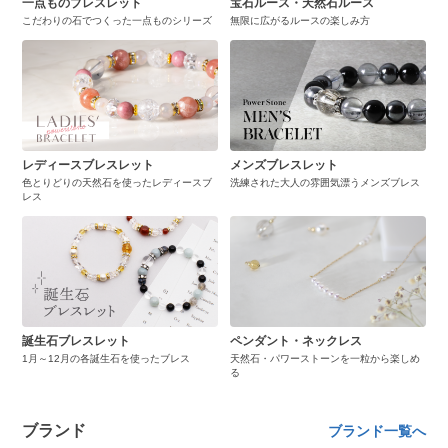
一点ものブレスレット
宝石ルース・天然石ルース
こだわりの石でつくった一点ものシリーズ
無限に広がるルースの楽しみ方
レディースブレスレット
メンズブレスレット
色とりどりの天然石を使ったレディースブ
洗練された大人の雰囲気漂うメンズブレス
レス
誕生石ブレスレット
ペンダント・ネックレス
1月～12月の各誕生石を使ったブレス
天然石・パワーストーンを一粒から楽しめ
る
ブランド
ブランド一覧へ