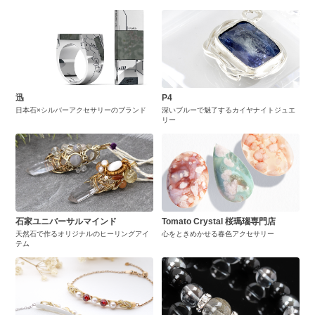
迅
P4
日本石×シルバーアクセサリーのブランド
深いブルーで魅了するカイヤナイトジュエ
リー
石家ユニバーサルマインド
Tomato Crystal 桜瑪瑙専門店
天然石で作るオリジナルのヒーリングアイ
心をときめかせる春色アクセサリー
テム