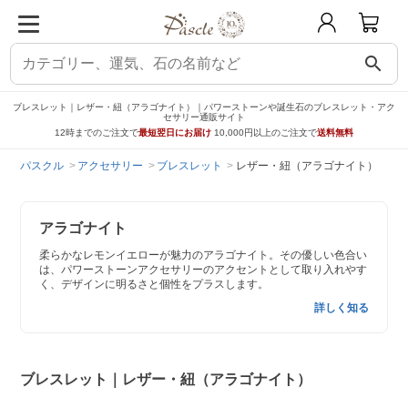
search
ブレスレット｜レザー・紐（アラゴナイト）｜パワーストーンや誕生石のブレスレット・アク
セサリー通販サイト
12時までのご注文で
最短翌日にお届け
10,000円以上のご注文で
送料無料
パスクル
アクセサリー
ブレスレット
レザー・紐（アラゴナイト）
アラゴナイト
柔らかなレモンイエローが魅力のアラゴナイト。その優しい色合い
は、パワーストーンアクセサリーのアクセントとして取り入れやす
く、デザインに明るさと個性をプラスします。
詳しく知る
ブレスレット｜レザー・紐（アラゴナイト）