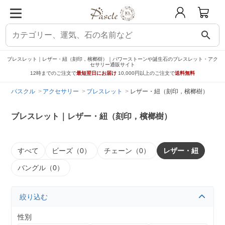
search
ブレスレット｜レザー・紐（刻印，檳榔樹）｜パワーストーンや誕生石のブレスレット・アク
セサリー通販サイト
12時までのご注文で
最短翌日にお届け
10,000円以上のご注文で
送料無料
パスクル
アクセサリー
ブレスレット
レザー・紐（刻印，檳榔樹）
ブレスレット｜レザー・紐（刻印，檳榔樹）
すべて
ビーズ（0）
チェーン（0）
レザー・紐
バングル（0）
絞り込む
性別