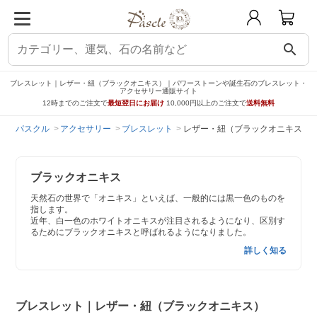
search
ブレスレット｜レザー・紐（ブラックオニキス）｜パワーストーンや誕生石のブレスレット・
アクセサリー通販サイト
12時までのご注文で
最短翌日にお届け
10,000円以上のご注文で
送料無料
パスクル
アクセサリー
ブレスレット
レザー・紐（ブラックオニキス）
ブラックオニキス
天然石の世界で「オニキス」といえば、一般的には黒一色のものを
指します。
近年、白一色のホワイトオニキスが注目されるようになり、区別す
るためにブラックオニキスと呼ばれるようになりました。
詳しく知る
ブレスレット｜レザー・紐（ブラックオニキス）