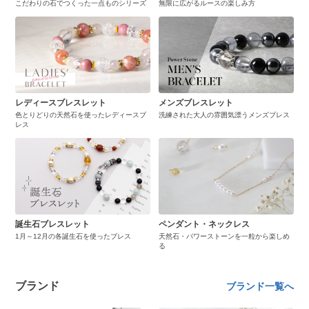
こだわりの石でつくった一点ものシリーズ
無限に広がるルースの楽しみ方
レディースブレスレット
メンズブレスレット
色とりどりの天然石を使ったレディースブ
洗練された大人の雰囲気漂うメンズブレス
レス
誕生石ブレスレット
ペンダント・ネックレス
1月～12月の各誕生石を使ったブレス
天然石・パワーストーンを一粒から楽しめ
る
ブランド
ブランド一覧へ