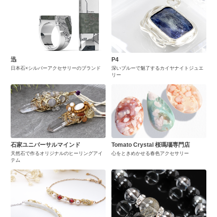
迅
P4
日本石×シルバーアクセサリーのブランド
深いブルーで魅了するカイヤナイトジュエ
リー
石家ユニバーサルマインド
Tomato Crystal 桜瑪瑙専門店
天然石で作るオリジナルのヒーリングアイ
心をときめかせる春色アクセサリー
テム