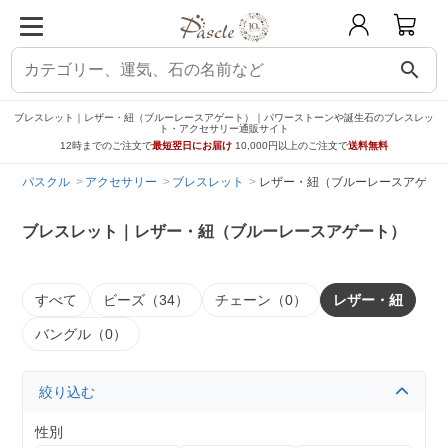
search
ブレスレット｜レザー・紐（ブルーレースアゲート）｜パワーストーンや誕生石のブレスレッ
ト・アクセサリー通販サイト
12時までのご注文で
最短翌日にお届け
10,000円以上のご注文で
送料無料
パスクル
アクセサリー
ブレスレット
レザー・紐（ブルーレースアゲー
ブレスレット｜レザー・紐（ブルーレースアゲート）
すべて
ビーズ（34）
チェーン（0）
レザー・紐
バングル（0）
絞り込む
性別