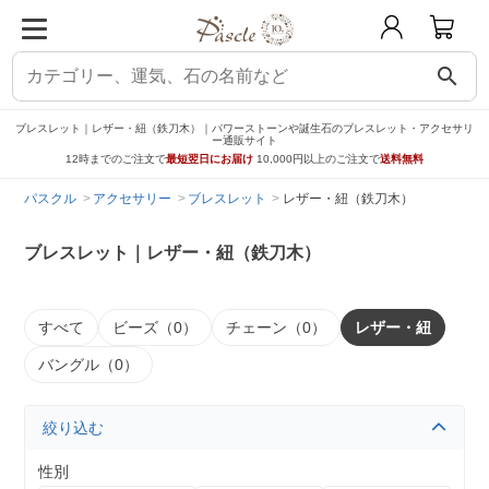
search
ブレスレット｜レザー・紐（鉄刀木）｜パワーストーンや誕生石のブレスレット・アクセサリ
ー通販サイト
12時までのご注文で
最短翌日にお届け
10,000円以上のご注文で
送料無料
パスクル
アクセサリー
ブレスレット
レザー・紐（鉄刀木）
ブレスレット｜レザー・紐（鉄刀木）
すべて
ビーズ（0）
チェーン（0）
レザー・紐
バングル（0）
絞り込む
性別