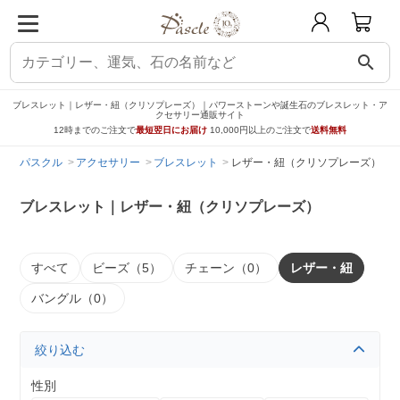
search
ブレスレット｜レザー・紐（クリソプレーズ）｜パワーストーンや誕生石のブレスレット・ア
クセサリー通販サイト
12時までのご注文で
最短翌日にお届け
10,000円以上のご注文で
送料無料
パスクル
アクセサリー
ブレスレット
レザー・紐（クリソプレーズ）
ブレスレット｜レザー・紐（クリソプレーズ）
すべて
ビーズ（5）
チェーン（0）
レザー・紐
バングル（0）
絞り込む
性別