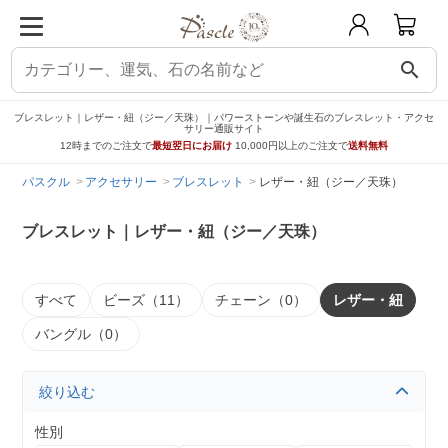
search
ブレスレット｜レザー・紐（ジー／天珠）｜パワーストーンや誕生石のブレスレット・アクセ
サリー通販サイト
12時までのご注文で
最短翌日にお届け
10,000円以上のご注文で
送料無料
パスクル
アクセサリー
ブレスレット
レザー・紐（ジー／天珠）
ブレスレット｜レザー・紐（ジー／天珠）
すべて
ビーズ（11）
チェーン（0）
レザー・紐
バングル（0）
絞り込む
性別