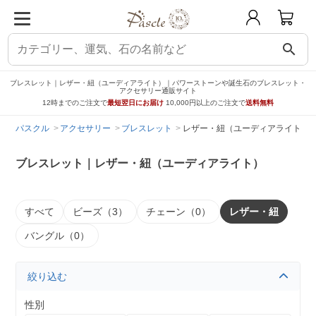
search
ブレスレット｜レザー・紐（ユーディアライト）｜パワーストーンや誕生石のブレスレット・
アクセサリー通販サイト
12時までのご注文で
最短翌日にお届け
10,000円以上のご注文で
送料無料
パスクル
アクセサリー
ブレスレット
レザー・紐（ユーディアライト）
ブレスレット｜レザー・紐（ユーディアライト）
すべて
ビーズ（3）
チェーン（0）
レザー・紐
バングル（0）
絞り込む
性別