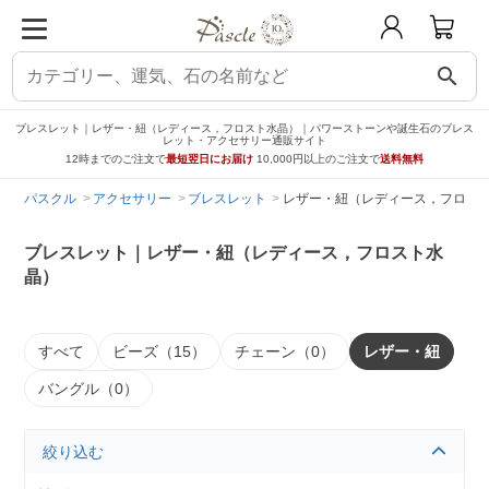
search
ブレスレット｜レザー・紐（レディース，フロスト水晶）｜パワーストーンや誕生石のブレス
レット・アクセサリー通販サイト
12時までのご注文で
最短翌日にお届け
10,000円以上のご注文で
送料無料
パスクル
アクセサリー
ブレスレット
レザー・紐（レディース，フロス
ブレスレット｜レザー・紐（レディース，フロスト水
晶）
すべて
ビーズ（15）
チェーン（0）
レザー・紐
バングル（0）
絞り込む