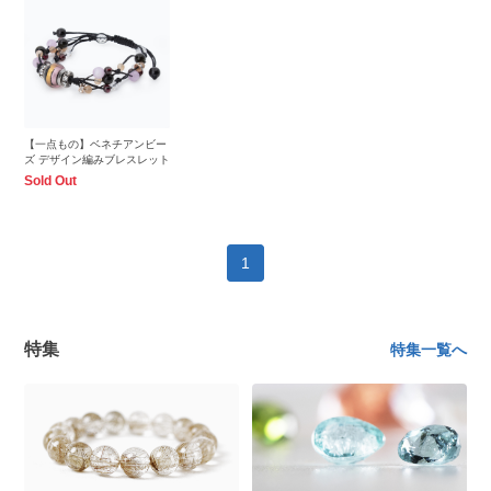
【一点もの】ベネチアンビー
ズ デザイン編みブレスレット
Sold Out
1
特集
特集一覧へ