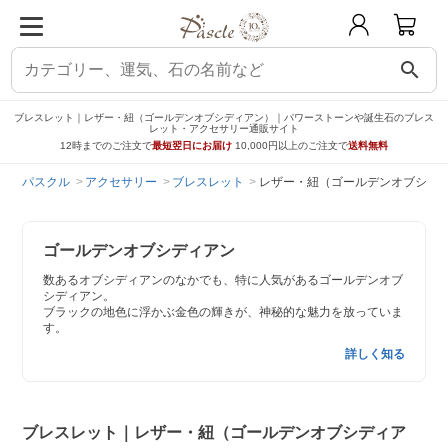
search
ブレスレット｜レザー・紐（ゴールデンオブシディアン）｜パワーストーンや誕生石のブレス
レット・アクセサリー通販サイト
12時までのご注文で
最短翌日にお届け
10,000円以上のご注文で
送料無料
パスクル
アクセサリー
ブレスレット
レザー・紐（ゴールデンオブシデ
ゴールデンオブシディアン
数あるオブシディアンのなかでも、特に人気があるゴールデンオブ
シディアン。
ブラックの地色に浮かぶ金色の輝きが、神秘的な魅力を放っていま
す。
詳しく知る
ブレスレット｜レザー・紐（ゴールデンオブシディア