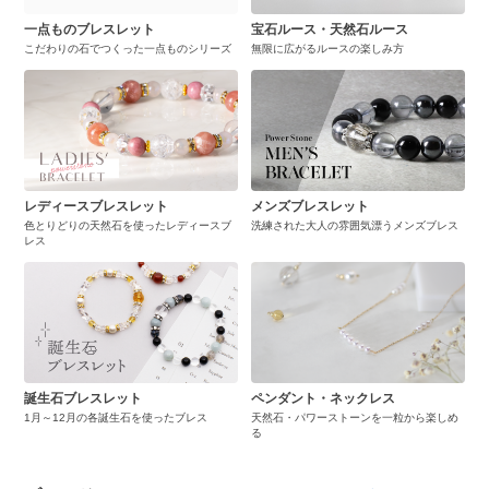
一点ものブレスレット
宝石ルース・天然石ルース
こだわりの石でつくった一点ものシリーズ
無限に広がるルースの楽しみ方
レディースブレスレット
メンズブレスレット
色とりどりの天然石を使ったレディースブ
洗練された大人の雰囲気漂うメンズブレス
レス
誕生石ブレスレット
ペンダント・ネックレス
1月～12月の各誕生石を使ったブレス
天然石・パワーストーンを一粒から楽しめ
る