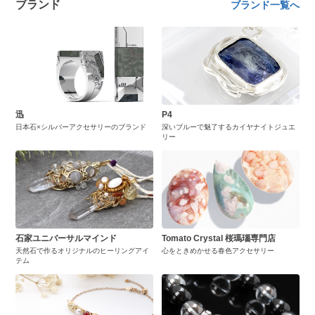
ブランド
ブランド一覧へ
迅
P4
日本石×シルバーアクセサリーのブランド
深いブルーで魅了するカイヤナイトジュエ
リー
石家ユニバーサルマインド
Tomato Crystal 桜瑪瑙専門店
天然石で作るオリジナルのヒーリングアイ
心をときめかせる春色アクセサリー
テム