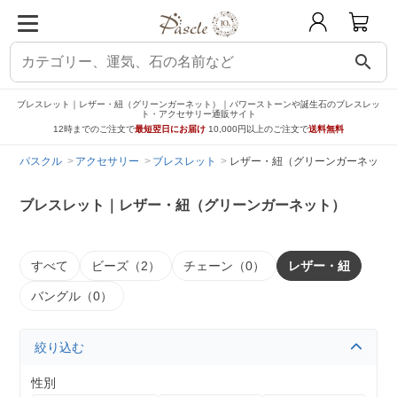
search
ブレスレット｜レザー・紐（グリーンガーネット）｜パワーストーンや誕生石のブレスレッ
ト・アクセサリー通販サイト
12時までのご注文で
最短翌日にお届け
10,000円以上のご注文で
送料無料
パスクル
アクセサリー
ブレスレット
レザー・紐（グリーンガーネット
ブレスレット｜レザー・紐（グリーンガーネット）
すべて
ビーズ（2）
チェーン（0）
レザー・紐
バングル（0）
絞り込む
性別