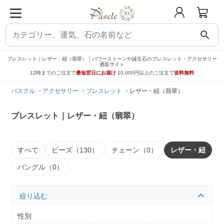
search
ブレスレット｜レザー・紐（翡翠）｜パワーストーンや誕生石のブレスレット・アクセサリー
通販サイト
12時までのご注文で
最短翌日にお届け
10,000円以上のご注文で
送料無料
パスクル
アクセサリー
ブレスレット
レザー・紐（翡翠）
ブレスレット｜レザー・紐（翡翠）
すべて
ビーズ（130）
チェーン（0）
レザー・紐
バングル（0）
絞り込む
性別