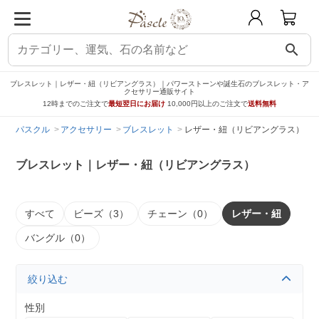
search
ブレスレット｜レザー・紐（リビアングラス）｜パワーストーンや誕生石のブレスレット・ア
クセサリー通販サイト
12時までのご注文で
最短翌日にお届け
10,000円以上のご注文で
送料無料
パスクル
アクセサリー
ブレスレット
レザー・紐（リビアングラス）
ブレスレット｜レザー・紐（リビアングラス）
すべて
ビーズ（3）
チェーン（0）
レザー・紐
バングル（0）
絞り込む
性別