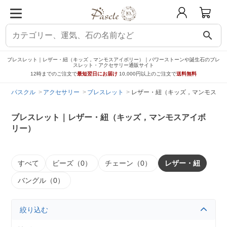
search
ブレスレット｜レザー・紐（キッズ，マンモスアイボリー）｜パワーストーンや誕生石のブレ
スレット・アクセサリー通販サイト
12時までのご注文で
最短翌日にお届け
10,000円以上のご注文で
送料無料
パスクル
アクセサリー
ブレスレット
レザー・紐（キッズ，マンモスア
ブレスレット｜レザー・紐（キッズ，マンモスアイボ
リー）
すべて
ビーズ（0）
チェーン（0）
レザー・紐
バングル（0）
絞り込む