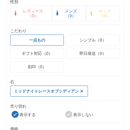
性別
レディース
メンズ
キッズ
（0）
（0）
（0）
こだわり
一点もの
シンプル（0）
ギフト対応（0）
即日発送（0）
刻印（0）
石
ミッドナイトレースオブシディアン
売り切れ
表示する
表示しない
価格