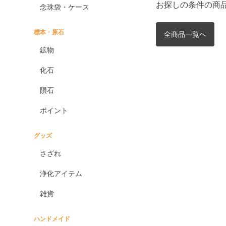
お探しの条件の商
念珠袋・ケース
標本・原石
全商品一覧へ
鉱物
化石
隕石
ポイント
グッズ
さざれ
浄化アイテム
雑貨
ハンドメイド